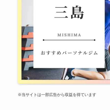
※当サイトは一部広告から収益を得ています