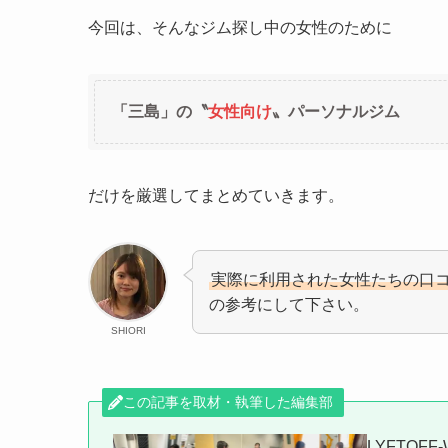
今回は、そんなジム探し中の女性のために
「三島」の〝
女性向け
〟パーソナルジム
だけを厳選してまとめていきます。
実際に利用された女性たちの口
の参考にして下さい。
SHIORI
この記事を取材・執筆した編集部
LYFTOFF