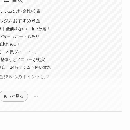
ルジムの料金比較表
ルジムおすすめ６選
路｜低価格なのに通い放題！
室×食事サポートもあり
供連れもOK
る「本気ダイエット」
トレ・整体などメニューが充実！
島店｜24時間ジムも使い放題
選び５つのポイントは？
もっと見る