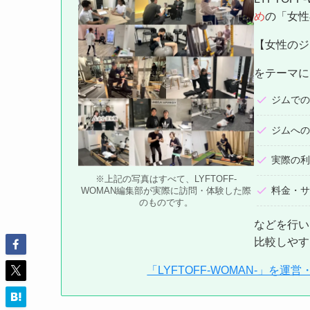
め
の「女性
【女性のジ
をテーマに
ジムで
ジムへ
実際の
※上記の写真はすべて、LYFTOFF-
料金・
WOMAN編集部が実際に訪問・体験した際
のものです。
などを行い
比較しやす
「LYFTOFF-WOMAN-」