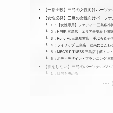
【一括比較】三島の女性向けパーソナ
【女性必見】三島の女性向けパーソナ
１：【女性専用】ファディー 三島広小
２：HPER 三島店｜エリア最安級！個
３：Rond Fit 三島駅前店｜手ぶら＆子
４：ライザップ 三島店｜結果にこだわ
５：MEG’S FITNESS 三島店｜筋
６：ボディデザイン・プランニング 三
【損をしない】三島のパーソナルジム
１：目的を決める