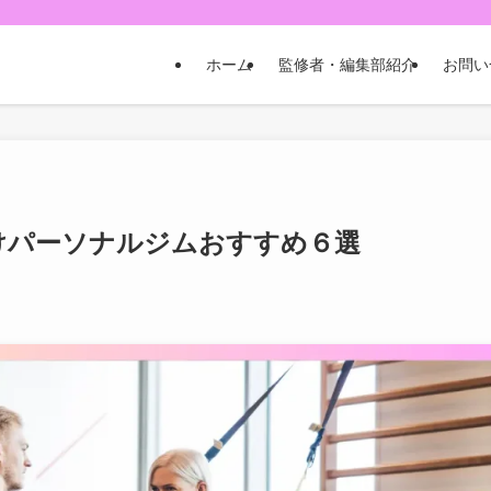
ホーム
監修者・編集部紹介
お問い
けパーソナルジムおすすめ６選