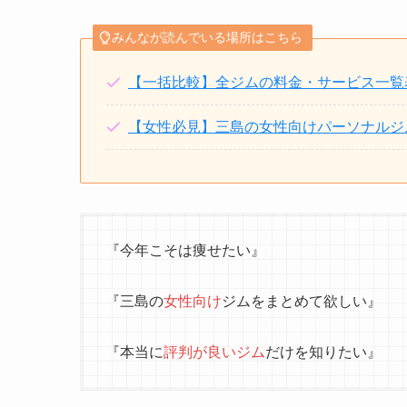
みんなが読んでいる場所はこちら
【一括比較】全ジムの料金・サービス一覧
【女性必見】三島の女性向けパーソナルジ
『今年こそは痩せたい』
『三島の
女性向け
ジムをまとめて欲しい』
『本当に
評判が良いジム
だけを知りたい』