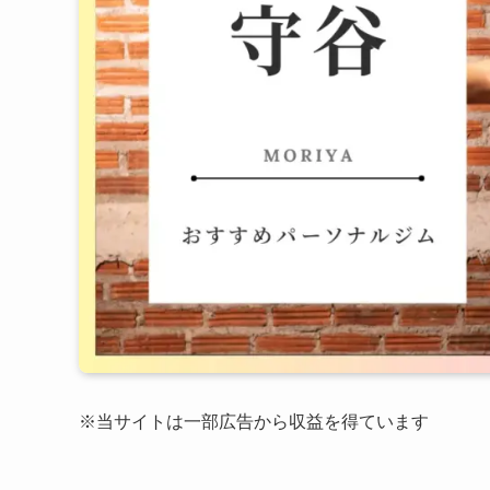
※当サイトは一部広告から収益を得ています