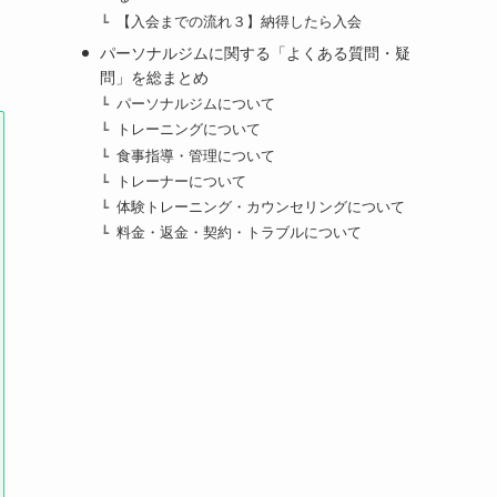
【入会までの流れ３】納得したら入会
パーソナルジムに関する「よくある質問・疑
問」を総まとめ
パーソナルジムについて
トレーニングについて
食事指導・管理について
トレーナーについて
体験トレーニング・カウンセリングについて
料金・返金・契約・トラブルについて