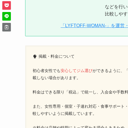
などを行い
比較しやす
「LYFTOFF-WOMAN-」
掲載・料金について
初心者女性でも
安心してジム選び
ができるように、
載しない場合があります。
料金はできる限り「税込」で統一し、入会金や手数
また、女性専用・個室・子連れ対応・食事サポート
較しやすいように掲載しています。
※料金は店舗や時期によって変わる場合もあるため