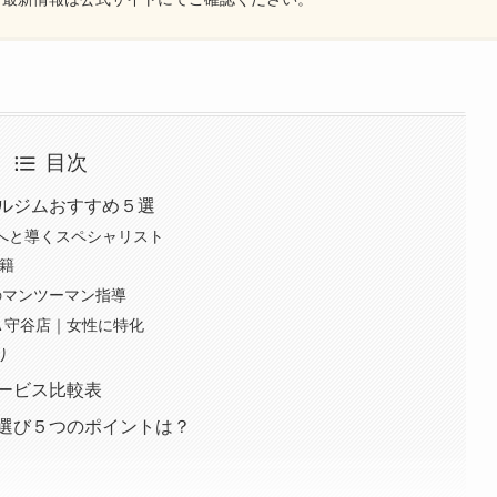
目次
ルジムおすすめ５選
成へと導くスペシャリスト
在籍
のマンツーマン指導
A 守谷店｜女性に特化
り
ービス比較表
選び５つのポイントは？