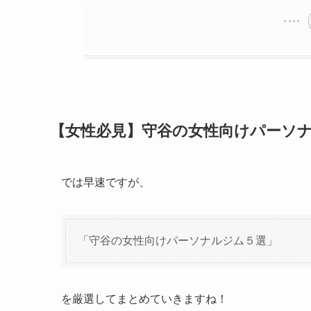
【女性必見】守谷の女性向けパーソ
では早速ですが、
「守谷の女性向けパーソナルジム５選」
を厳選してまとめていきますね！