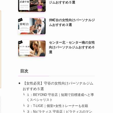
ジムおすすめ５選
仲町台の女性向けパーソナルジ
ムおすすめ３選
センター北・センター南の女性
向けパーソナルジムおすすめ６
選
目次
【女性必見】守谷の女性向けパーソナルジム
おすすめ５選
１：BEYOND 守谷店｜短期で目標達成へと導
くスペシャリスト
２：T-LIGE｜個室×女性トレーナーも在籍
３：Nピラティス 守谷店｜ピラティスのマン