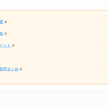
選
表
イント
質問まとめ