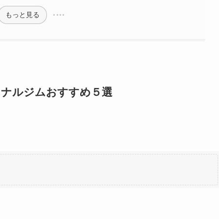
もっと見る
ソナルジムおすすめ５選