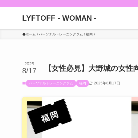
LYFTOFF - WOMAN -
ホーム
パーソナルトレーニングジム
福岡
2025
【女性必見】大野城の女性
8/17
2025年8月17日
パーソナルトレーニングジム
福岡