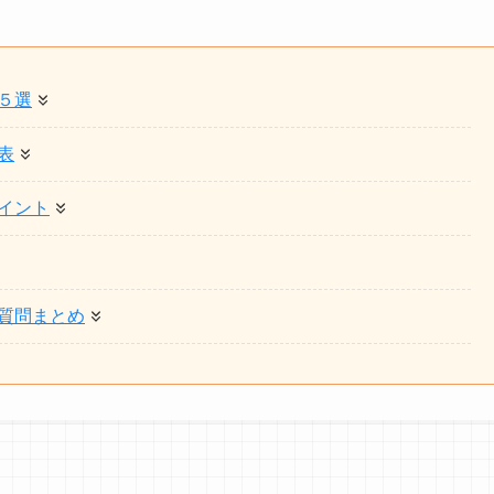
５選
表
イント
質問まとめ