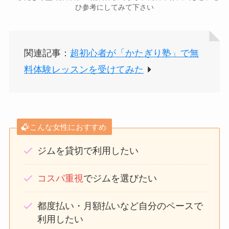
ひ参考にしてみて下さい
関連記事：
超初心者が「かたぎり塾」で無
料体験レッスンを受けてみた
こんな女性におすすめ
ジムを貸切で利用したい
コスパ重視
でジムを選びたい
都度払い・月額払いなど自分のペースで
利用したい