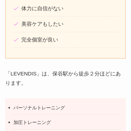
体力に自信がない
美容ケアもしたい
完全個室が良い
「LEVENDIS」は、保谷駅から徒歩２分ほどにあ
ります。
パーソナルトレーニング
加圧トレーニング