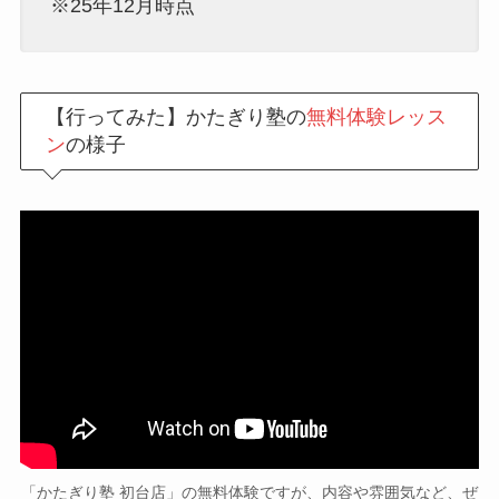
※25年12月時点
【行ってみた】かたぎり塾の
無料体験レッス
ン
の様子
「かたぎり塾 初台店」の無料体験ですが、内容や雰囲気など、ぜ