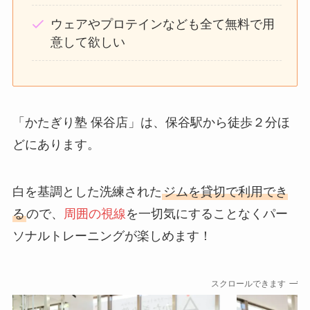
ウェアやプロテインなども全て無料で用
意して欲しい
「かたぎり塾 保谷店」は、保谷駅から徒歩２分ほ
どにあります。
白を基調とした洗練された
ジムを貸切で利用でき
る
ので、
周囲の視線
を一切気にすることなくパー
ソナルトレーニングが楽しめます！
スクロールできます