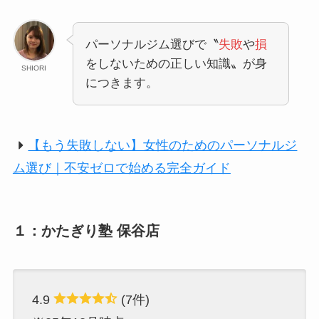
パーソナルジム選びで〝
失敗
や
損
をしないための正しい知識〟が身
SHIORI
につきます。
【もう失敗しない】女性のためのパーソナルジ
ム選び｜不安ゼロで始める完全ガイド
１：かたぎり塾 保谷店
4.9
(7件)