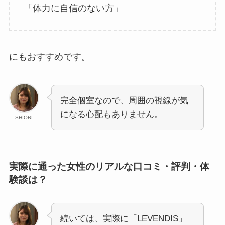
「体力に自信のない方」
にもおすすめです。
完全個室なので、周囲の視線が気
になる心配もありません。
SHIORI
実際に通った女性のリアルな口コミ・評判・体
験談は？
続いては、実際に「LEVENDIS」