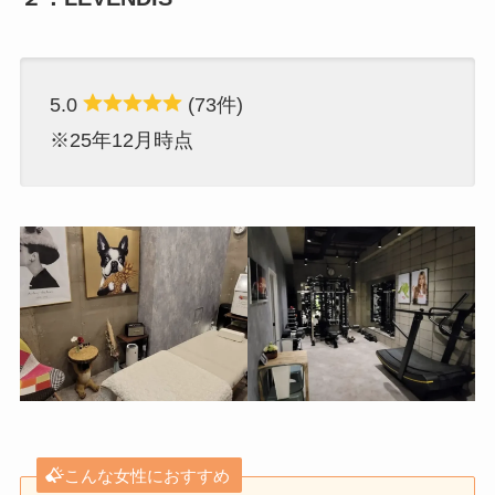
5.0
(73件)
※25年12月時点
こんな女性におすすめ