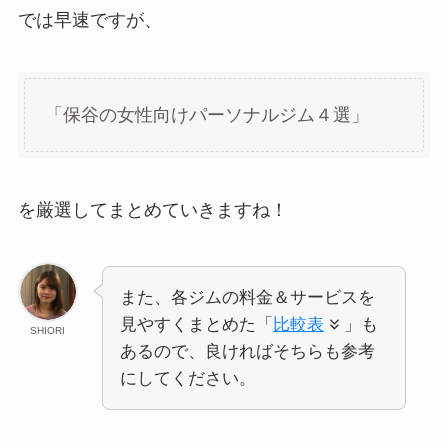
では早速ですが、
「保谷の女性向けパーソナルジム４選」
を厳選してまとめていきますね！
また、各ジムの料金＆サービスを
見やすくまとめた「
比較表
」も
SHIORI
あるので、良ければそちらも参考
にしてください。