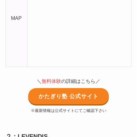
MAP
＼
無料体験
の詳細はこちら／
かたぎり塾 公式サイト
※最新情報は公式サイトにてご確認下さい
２：LEVENDIS