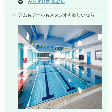
かたぎり塾 保谷店
ジムもプールもスタジオも欲しいなら