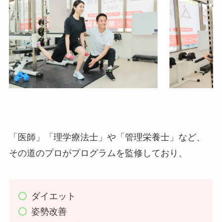
か
「医師」「理学療法士」や「管理栄養士」など、
その道のプロがプログラムを監修しており、
ダイエット
姿勢改善