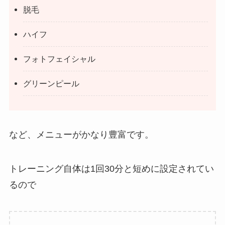
脱毛
ハイフ
フォトフェイシャル
グリーンピール
など、メニューがかなり豊富です。
トレーニング自体は1回30分と短めに設定されてい
るので