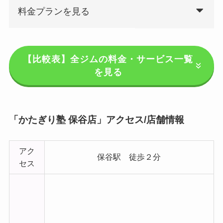
料金プランを見る
【比較表】全ジムの料金・サービス一覧
を見る
「かたぎり塾 保谷店」アクセス/店舗情報
アク
保谷駅 徒歩２分
セス