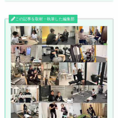
この記事を取材・執筆した編集部