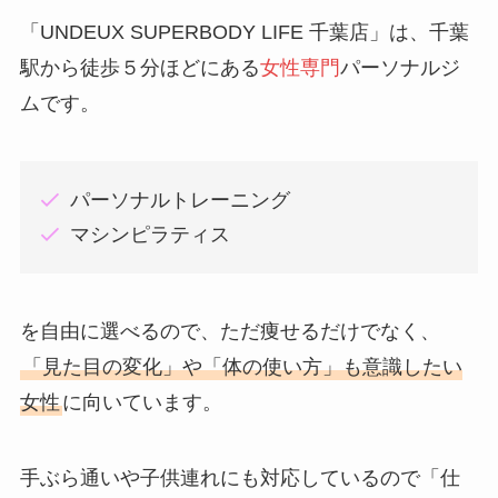
「UNDEUX SUPERBODY LIFE 千葉店」は、千葉
駅から徒歩５分ほどにある
女性専門
パーソナルジ
ムです。
パーソナルトレーニング
マシンピラティス
を自由に選べるので、ただ痩せるだけでなく、
「見た目の変化」や「体の使い方」も意識したい
女性
に向いています。
手ぶら通いや子供連れにも対応しているので「仕