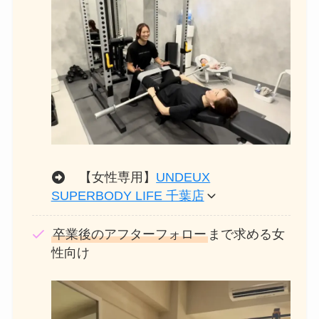
【女性専用】
UNDEUX
SUPERBODY LIFE 千葉店
卒業後のアフターフォロー
まで求める女
性向け