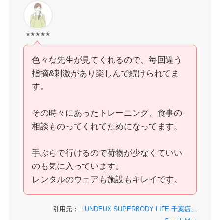
★★★★★
色々な先生が見てくれるので、毎回違う
指摘&刺激があり楽しんで続けられてま
す。
その時々にあったトレーニング、食事の
相談ものってくれてためになってます。
手ぶらで行けるので荷物が少なくていい
のも気に入っています。
レンタルのウェアも施設もキレイです。
引用元：
「UNDEUX SUPERBODY LIFE 千葉店」