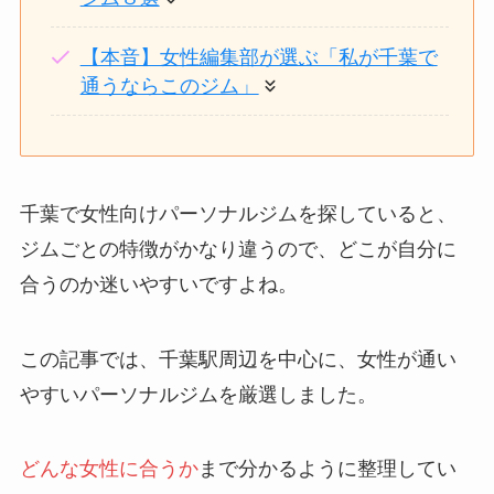
【本音】女性編集部が選ぶ「私が千葉で
通うならこのジム」
千葉で女性向けパーソナルジムを探していると、
ジムごとの特徴がかなり違うので、どこが自分に
合うのか迷いやすいですよね。
この記事では、千葉駅周辺を中心に、女性が通い
やすいパーソナルジムを厳選しました。
どんな女性に合うか
まで分かるように整理してい