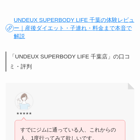
UNDEUX SUPERBODY LIFE 千葉の体験レビュ
ー｜産後ダイエット・子連れ・料金まで本音で
解説
「UNDEUX SUPERBODY LIFE 千葉店」の口コ
ミ・評判
★★★★★
すでにジムに通っている人、これからの
人、1度行ってみて欲しいです。