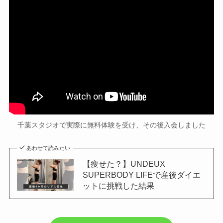
千葉スタジオで実際に無料体験を受け、その後入会しました
あわせて読みたい
【痩せた？】UNDEUX
SUPERBODY LIFEで産後ダイエ
ットに挑戦した結果