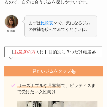
るので、自分に合うジムを探しやすいです。
まずは
比較表
で、気になるジム
の候補を絞ってみてくださいね。
SHIORI
【
お急ぎの方
向け】目的別に３つだけ厳選
見たいジムをタップ
リーズナブルな月額制
で、ピラティスま
で受けたい女性向け