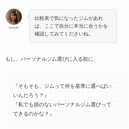
比較表で気になったジムがあれ
ば、ここで自分に本当に合うかを
SHIORI
確認してみてくださいね。
もし、パーソナルジム選びに入る前に、
『そもそも、ジムって何を基準に選べばい
いんだろう？』
『私でも損のないパーソナルジム選びって
できるのかな？』