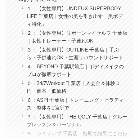
１：【女性専用】UNDEUX SUPERBODY
LIFE 千葉店｜女性の美を引き出す「美ボデ
ィ特化」
２：【女性専用】リボーンマイセルフ 千葉店
｜女性トレーナー・子連れOK
３：【女性専用】OUTLINE 千葉店｜手ぶ
ら・子供連れOK・生涯リバウンドサポート
４：BEYOND 千葉駅前店｜ボディメイクの
プロが徹底サポート
５：24/7Workout 千葉店｜入会金＆体験０
円・個室・低価格
６：ASPI 千葉店｜トレーニング・ピラティ
ス・整体を1箇所で
７：【女性専用】THE QOLY 千葉店｜グルー
プレッスン＆パーソナル
８：ライザップ 千葉店｜短期で結果にこだわ