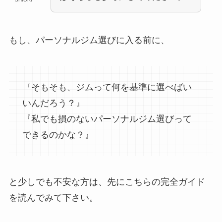
もし、パーソナルジム選びに入る前に、
『そもそも、ジムって何を基準に選べばい
いんだろう？』
『私でも損のないパーソナルジム選びって
できるのかな？』
と少しでも不安な方は、先にこちらの完全ガイド
を読んでみて下さい。