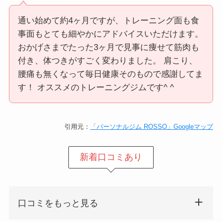
通い始めて約4ヶ月ですが、トレーニング面も食
事面もとても細やかにアドバイスいただけます。
おかげさまでたった3ヶ月で見事に痩せて筋肉も
付き、体つきがすごく変わりました。 肩こり、
腰痛も無くなって毎日健康そのもので感謝してま
す！ オススメのトレーニングジムです^ ^
引用元：
「パーソナルジム ROSSO」Googleマップ
新着口コミあり
口コミをもっと見る