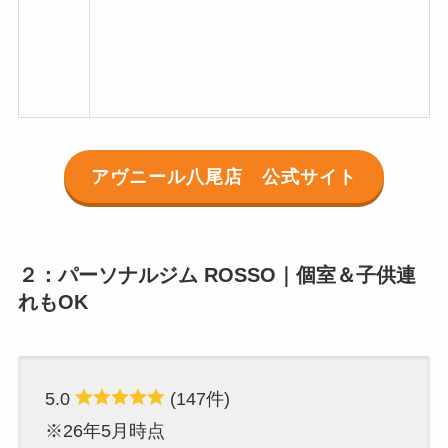
アヴニール八尾店 公式サイト
２：パーソナルジム ROSSO｜個室＆子供連
れもOK
5.0
(147件)
※26年5月時点