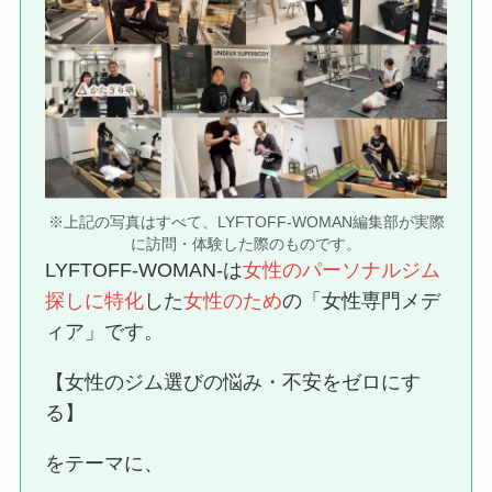
※上記の写真はすべて、LYFTOFF-WOMAN編集部が実際
に訪問・体験した際のものです。
LYFTOFF-WOMAN-は
女性のパーソナルジム
探しに特化
した
女性のため
の「女性専門メデ
ィア」です。
【女性のジム選びの悩み・不安をゼロにす
る】
をテーマに、