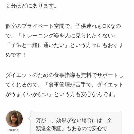
２分ほどにあります。
個室のプライベート空間で、子供連れもOKなの
で、『トレーニング姿を人に見られたくない』
『子供と一緒に通いたい』という方々にもおすす
めです！
ダイエットのための食事指導も無料でサポートし
てくれるので、『食事管理が苦手で、ダイエット
がうまくいかない』という方も安心なんです。
万が一、効果がない場合には「全
額返金保証」もあるので安心で
SHIORI