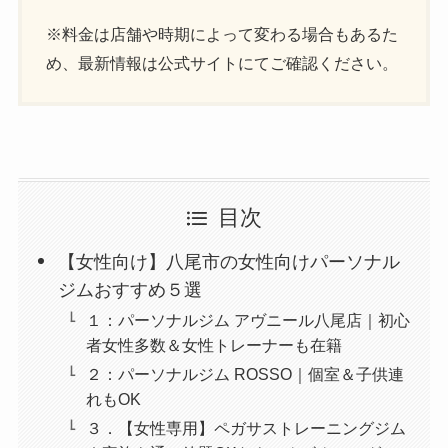
※料金は店舗や時期によって変わる場合もあるた
め、最新情報は公式サイトにてご確認ください。
目次
【女性向け】八尾市の女性向けパーソナル
ジムおすすめ５選
１：パーソナルジム アヴニール八尾店｜初心
者女性多数＆女性トレーナーも在籍
２：パーソナルジム ROSSO｜個室＆子供連
れもOK
３．【女性専用】ペガサストレーニングジム