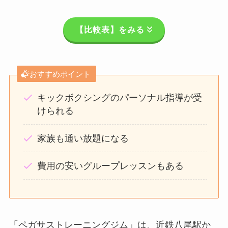
【比較表】をみる
おすすめポイント
キックボクシングのパーソナル指導が受
けられる
家族も通い放題になる
費用の安いグループレッスンもある
「ペガサストレーニングジム」は、近鉄八尾駅か