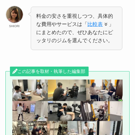
料金の安さを重視しつつ、具体的
な費用やサービスは「
比較表
」
SHIORI
にまとめたので、ぜひあなたにピ
ッタリのジムを選んでください。
この記事を取材・執筆した編集部