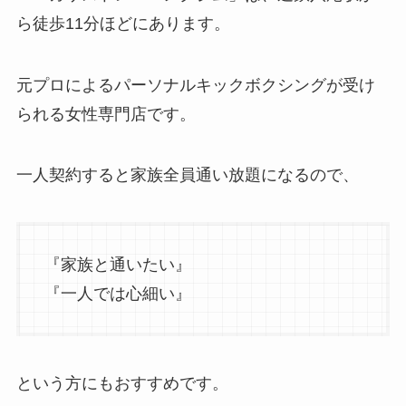
ら徒歩11分ほどにあります。
元プロによるパーソナルキックボクシングが受け
られる女性専門店です。
一人契約すると家族全員通い放題になるので、
『家族と通いたい』
『一人では心細い』
という方にもおすすめです。