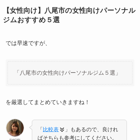
【女性向け】八尾市の女性向けパーソナル
ジムおすすめ５選
では早速ですが、
「八尾市の女性向けパーソナルジム５選」
を厳選してまとめていきますね！
「
比較表
」もあるので、良けれ
ばそちらも参考にしてください。
SHIORI