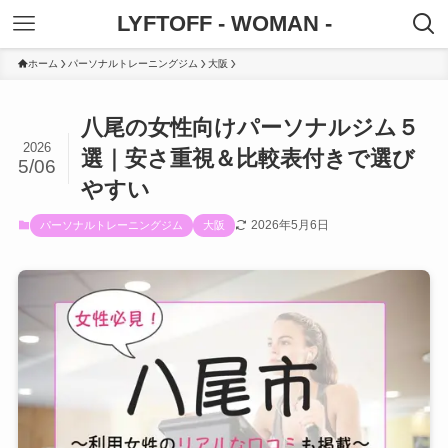
LYFTOFF - WOMAN -
ホーム
パーソナルトレーニングジム
大阪
八尾の女性向けパーソナルジム５
2026
選｜安さ重視＆比較表付きで選び
5/06
やすい
2026年5月6日
パーソナルトレーニングジム
大阪