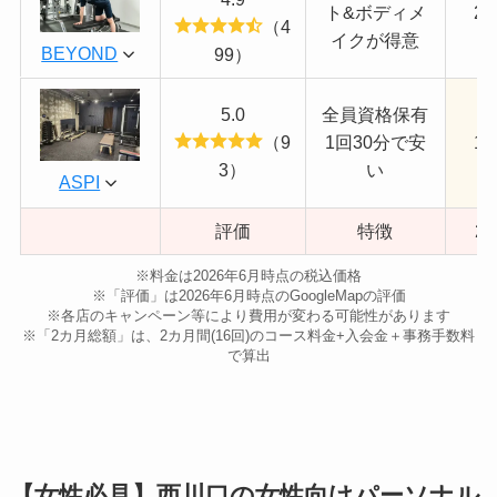
ト&ボディメ
29
（4
イクが得意
BEYOND
99）
5.0
全員資格保有
（9
1回30分で安
12
3）
い
ASPI
評価
特徴
2
※料金は2026年6月時点の税込価格
※「評価」は2026年6月時点のGoogleMapの評価
※各店のキャンペーン等により費用が変わる可能性があります
※「2カ月総額」は、2カ月間(16回)のコース料金+入会金＋事務手数料
で算出
【女性必見】西川口の女性向けパーソナル