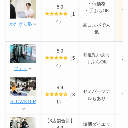
・低価格
5.0
・手ぶらOK
11
（1
4）
かたぎり塾
高コスパで人
気
5.0
都度払いあり
（5
13
手ぶらOK
4）
フェリ
4.9
セミパーソナ
（8
14
ルもあり
SLOWSTEP
1）
【3店舗合計】
短期ダイエッ
4.9