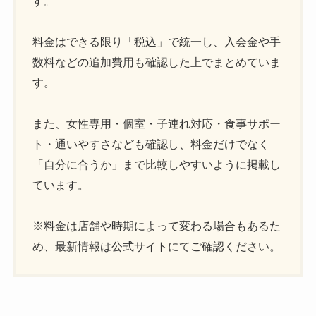
す。
料金はできる限り「税込」で統一し、入会金や手
数料などの追加費用も確認した上でまとめていま
す。
また、女性専用・個室・子連れ対応・食事サポー
ト・通いやすさなども確認し、料金だけでなく
「自分に合うか」まで比較しやすいように掲載し
ています。
※料金は店舗や時期によって変わる場合もあるた
め、最新情報は公式サイトにてご確認ください。