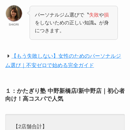
パーソナルジム選びで〝
失敗
や
損
をしないための正しい知識〟が身
SHIORI
につきます。
【もう失敗しない】女性のためのパーソナルジ
ム選び｜不安ゼロで始める完全ガイド
１：かたぎり塾 中野新橋店/新中野店｜初心者
向け！高コスパで人気
【2店舗合計】