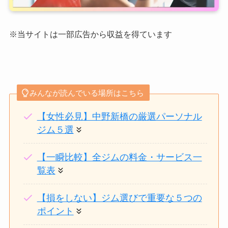
※当サイトは一部広告から収益を得ています
みんなが読んでいる場所はこちら
【女性必見】中野新橋の厳選パーソナル
ジム５選
【一瞬比較】全ジムの料金・サービス一
覧表
【損をしない】ジム選びで重要な５つの
ポイント