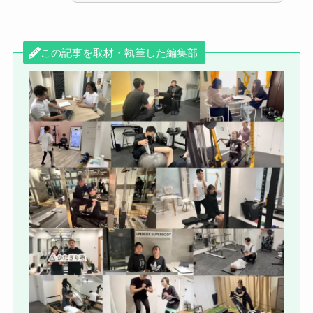
この記事を取材・執筆した編集部