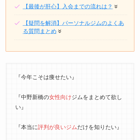
【最後が肝心】入会までの流れは？
【疑問を解消】パーソナルジムのよくあ
る質問まとめ
『今年こそは痩せたい』
『中野新橋の
女性向け
ジムをまとめて欲し
い』
『本当に
評判が良いジム
だけを知りたい』