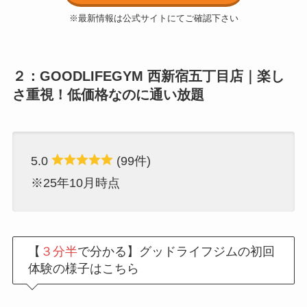
※最新情報は公式サイトにてご確認下さい
２：GOODLIFEGYM 西新宿五丁目店｜楽し
さ重視！低価格なのに通い放題
5.0
(99件)
※25年10月時点
【
３分半
で分かる】グッドライフジムの初回
体験の様子はこちら