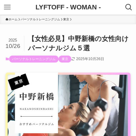
LYFTOFF - WOMAN -
ホーム
パーソナルトレーニングジム
東京
【女性必見】中野新橋の女性向け
2025
10/26
パーソナルジム５選
2025年10月26日
パーソナルトレーニングジム
東京