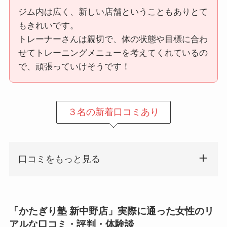
ジム内は広く、新しい店舗ということもありとて
もきれいです。
トレーナーさんは親切で、体の状態や目標に合わ
せてトレーニングメニューを考えてくれているの
で、頑張っていけそうです！
３名の新着口コミあり
口コミをもっと見る
「かたぎり塾 新中野店」実際に通った女性のリ
アルな口コミ・評判・体験談