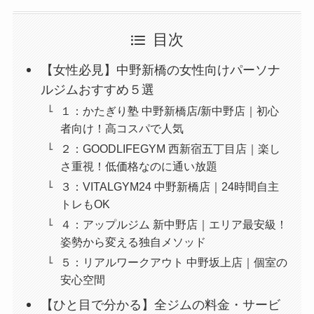
目次
【女性必見】中野新橋の女性向けパーソナ
ルジムおすすめ５選
１：かたぎり塾 中野新橋店/新中野店｜初心
者向け！高コスパで人気
２：GOODLIFEGYM 西新宿五丁目店｜楽し
さ重視！低価格なのに通い放題
３：VITALGYM24 中野新橋店｜24時間自主
トレもOK
４：アップルジム 新中野店｜エリア最安級！
姿勢から変える独自メソッド
５：リアルワークアウト 中野坂上店｜個室の
安心空間
【ひと目で分かる】全ジムの料金・サービ