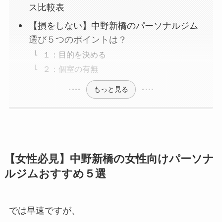
ス比較表
【損をしない】中野新橋のパーソナルジム
選び５つのポイントは？
１：目的を決める
２：個室の有無
もっと見る
【女性必見】中野新橋の女性向けパーソナ
ルジムおすすめ５選
では早速ですが、