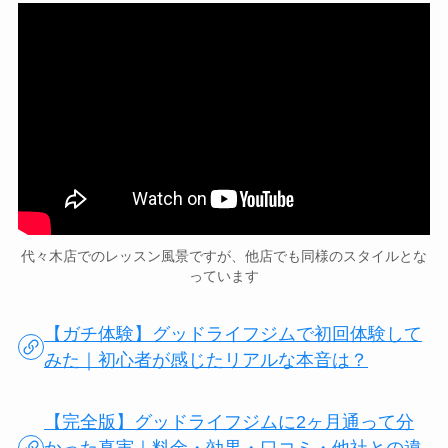
代々木店でのレッスン風景ですが、他店でも同様のスタイルとな
っています
【ガチ体験】グッドライフジムで初回体験して
みた｜初心者が感じたリアルな本音は？
【完全版】グッドライフジムに2ヶ月通って分