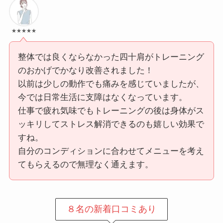
★★★★★
整体では良くならなかった四十肩がトレーニング
のおかげでかなり改善されました！
以前は少しの動作でも痛みを感じていましたが、
今では日常生活に支障はなくなっています。
仕事で疲れ気味でもトレーニングの後は身体がス
ッキリしてストレス解消できるのも嬉しい効果で
すね。
自分のコンディションに合わせてメニューを考え
てもらえるので無理なく通えます。
８名の新着口コミあり