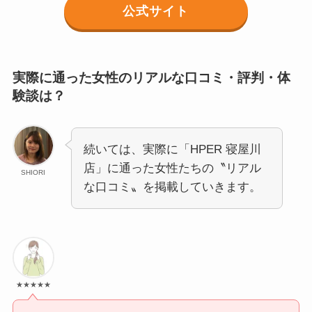
公式サイト
実際に通った女性のリアルな口コミ・評判・体
験談は？
続いては、実際に「HPER 寝屋川
店」に通った女性たちの〝リアル
SHIORI
な口コミ〟を掲載していきます。
★★★★★