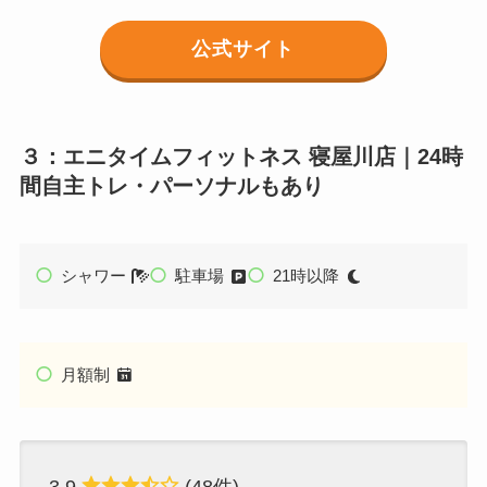
公式サイト
３：エニタイムフィットネス 寝屋川店｜24時
間自主トレ・パーソナルもあり
シャワー
駐車場
21時以降
月額制