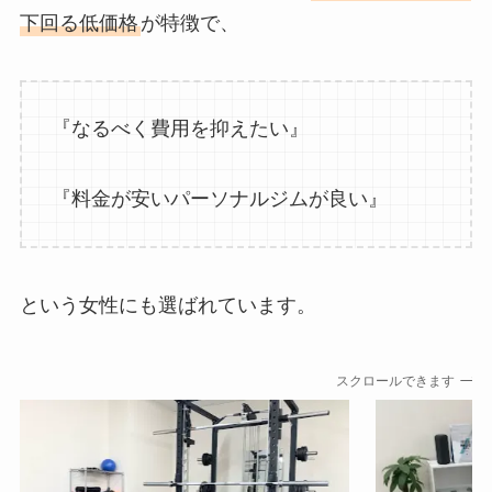
下回る低価格
が特徴で、
『なるべく費用を抑えたい』
『料金が安いパーソナルジムが良い』
という女性にも選ばれています。
スクロールできます