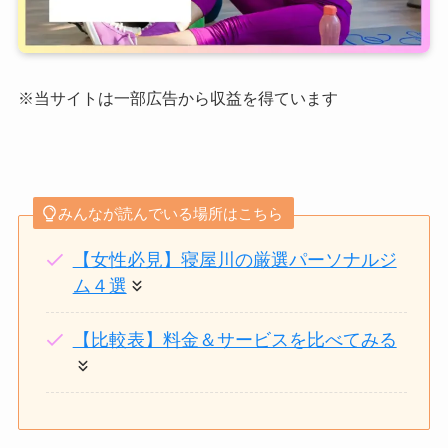
※当サイトは一部広告から収益を得ています
みんなが読んでいる場所はこちら
【女性必見】寝屋川の厳選パーソナルジ
ム４選
【比較表】料金＆サービスを比べてみる