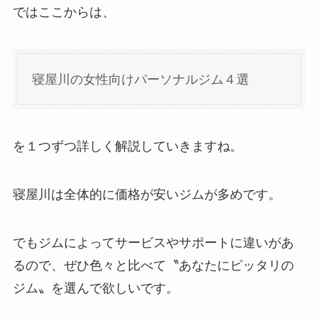
ではここからは、
寝屋川の女性向けパーソナルジム４選
を１つずつ詳しく解説していきますね。
寝屋川は全体的に価格が安いジムが多めです。
でもジムによってサービスやサポートに違いがあ
るので、ぜひ色々と比べて〝あなたにピッタリの
ジム〟を選んで欲しいです。