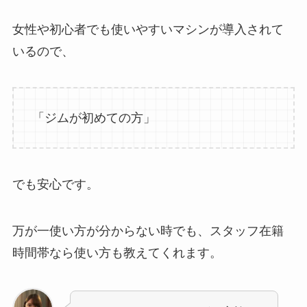
女性や初心者でも使いやすいマシンが導入されて
いるので、
「ジムが初めての方」
でも安心です。
万が一使い方が分からない時でも、スタッフ在籍
時間帯なら使い方も教えてくれます。