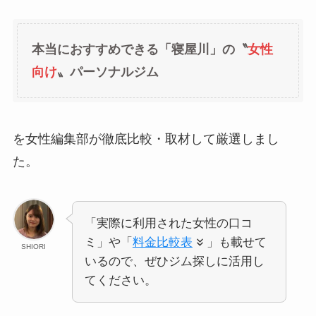
本当におすすめできる「寝屋川」の〝
女性
向け
〟パーソナルジム
を女性編集部が徹底比較・取材して厳選しまし
た。
「実際に利用された女性の口コ
ミ」や「
料金比較表
」も載せて
SHIORI
いるので、ぜひジム探しに活用し
てください。