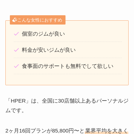
こんな女性におすすめ
個室のジムが良い
料金が安いジムが良い
食事面のサポートも無料でして欲しい
「HPER」は、全国に30店舗以上あるパーソナルジ
ムです。
2ヶ月16回プランが85,800円〜と
業界平均を大きく