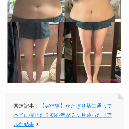
関連記事：
【実体験】かたぎり塾に通って
本当に痩せた？初心者が３ヶ月通ったリア
ルな結果