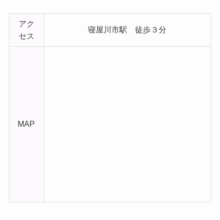
アク
寝屋川市駅 徒歩３分
セス
MAP