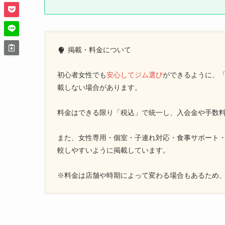
掲載・料金について
初心者女性でも
安心してジム選び
ができるように、
載しない場合があります。
料金はできる限り「税込」で統一し、入会金や手数
また、女性専用・個室・子連れ対応・食事サポート
較しやすいように掲載しています。
※料金は店舗や時期によって変わる場合もあるため