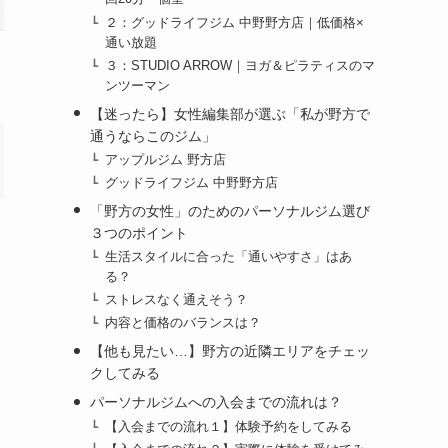
２：グッドライフジム 中野野方店｜低価格×
通い放題
３：STUDIO ARROW｜ヨガ＆ピラティスのマ
ンツーマン
【迷ったら】女性編集部が選ぶ「私が野方で
通うならこのジム」
アップルジム 野方店
グッドライフジム 中野野方店
「野方の女性」のためのパーソナルジム選び
３つのポイント
生活スタイルに合った「通いやすさ」はあ
る？
ストレスなく通えそう？
内容と価格のバランスは？
【他も見たい…】野方の近隣エリアをチェッ
クしてみる
パーソナルジムへの入会までの流れは？
【入会までの流れ１】体験予約をしてみる