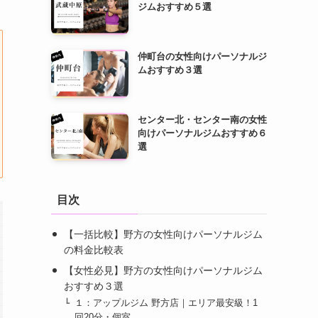
ジムおすすめ５選
仲町台の女性向けパーソナルジ
ムおすすめ３選
センター北・センター南の女性
向けパーソナルジムおすすめ６
選
目次
【一括比較】野方の女性向けパーソナルジム
の料金比較表
【女性必見】野方の女性向けパーソナルジム
おすすめ３選
１：アップルジム 野方店｜エリア最安級！1
回20分・個室