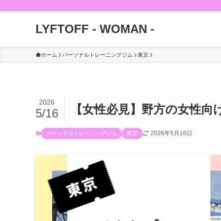
LYFTOFF - WOMAN -
ホーム
パーソナルトレーニングジム
東京
2026
【女性必見】野方の女性向
5/16
2026年5月16日
パーソナルトレーニングジム
東京