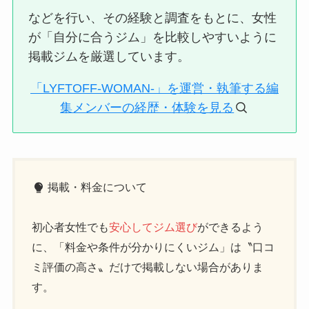
などを行い、その経験と調査をもとに、女性
が「自分に合うジム」を比較しやすいように
掲載ジムを厳選しています。
「LYFTOFF-WOMAN-」を運営・執筆する編
集メンバーの経歴・体験を見る
掲載・料金について
初心者女性でも
安心してジム選び
ができるよう
に、「料金や条件が分かりにくいジム」は〝口コ
ミ評価の高さ〟だけで掲載しない場合がありま
す。