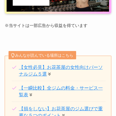
※当サイトは一部広告から収益を得ています
みんなが読んでいる場所はこちら
【女性必見】お花茶屋の女性向けパーソ
ナルジム５選
【一瞬比較】全ジムの料金・サービス一
覧表
【損をしない】お花茶屋のジム選びで重
要な５つのポイント