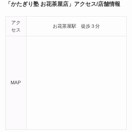
「かたぎり塾 お花茶屋店」アクセス/店舗情報
アク
お花茶屋駅 徒歩３分
セス
MAP