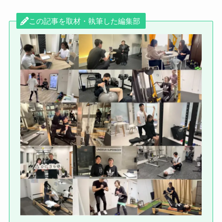
この記事を取材・執筆した編集部