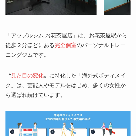
「アップルジム お花茶屋店」は、お花茶屋駅から
徒歩２分ほどにある
完全個室
のパーソナルトレー
ニングジムです。
〝
見た目の変化
〟に特化した「海外式ボディメイ
ク」は、芸能人やモデルをはじめ、多くの女性か
ら選ばれ続けています。