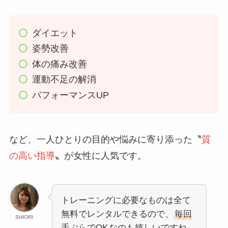
ダイエット
姿勢改善
体の痛み改善
運動不足の解消
パフォーマンスUP
など、一人ひとりの目的や悩みに寄り添った〝
質
の高い指導
〟が女性に人気です。
トレーニングに必要なものは全て
無料でレンタルできるので、
毎回
SHIORI
手ぶらでOK
なのも嬉しいですね。