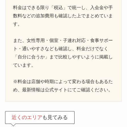
料金はできる限り「税込」で統一し、入会金や手
数料などの追加費用も確認した上でまとめていま
す。
また、女性専用・個室・子連れ対応・食事サポー
ト・通いやすさなども確認し、料金だけでなく
「自分に合うか」まで比較しやすいように掲載し
ています。
※料金は店舗や時期によって変わる場合もあるた
め、最新情報は公式サイトにてご確認ください。
近くのエリア
も見てみる