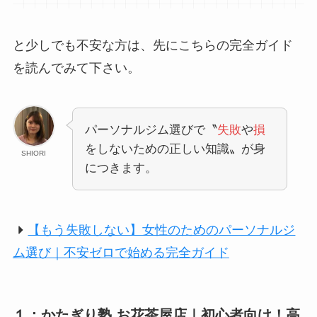
と少しでも不安な方は、先にこちらの完全ガイド
を読んでみて下さい。
パーソナルジム選びで〝
失敗
や
損
をしないための正しい知識〟が身
SHIORI
につきます。
【もう失敗しない】女性のためのパーソナルジ
ム選び｜不安ゼロで始める完全ガイド
１：かたぎり塾 お花茶屋店｜初心者向け！高