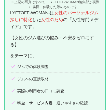
※上記の写真はすべて、LYFTOFF-WOMAN編集部が実際
に訪問・体験した際のものです。
LYFTOFF-WOMAN-は
女性のパーソナルジム
探しに特化
した
女性のため
の「女性専門メデ
ィア」です。
【女性のジム選びの悩み・不安をゼロにす
る】
をテーマに、
ジムでの体験調査
ジムへの直接取材
実際の利用者の口コミ調査
料金・サービス内容・通いやすさの確認