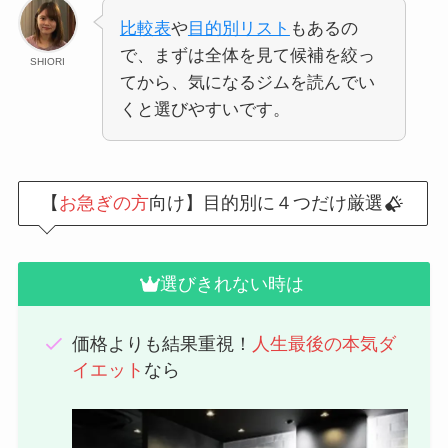
比較表
や
目的別リスト
もあるの
で、まずは全体を見て候補を絞っ
SHIORI
てから、気になるジムを読んでい
くと選びやすいです。
【
お急ぎの方
向け】目的別に４つだけ厳選
選びきれない時は
価格よりも結果重視！
人生最後の本気ダ
イエット
なら