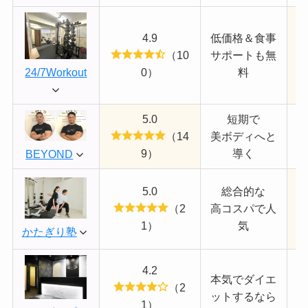
4.9
低価格＆食事
（10
サポートも無
24/7Workout
0）
料
5.0
短期で
（14
美ボディへと
9）
導く
BEYOND
5.0
総合的な
1
（2
高コスパで人
1）
気
かたぎり塾
4.2
本気でダイエ
（2
ットするなら
1）