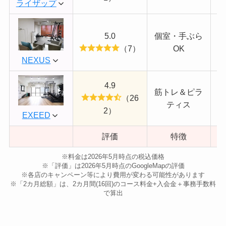
ライザップ
5.0
個室・手ぶら
（7）
OK
NEXUS
4.9
筋トレ＆ピラ
（26
ティス
2）
EXEED
評価
特徴
※料金は2026年5月時点の税込価格
※「評価」は2026年5月時点のGoogleMapの評価
※各店のキャンペーン等により費用が変わる可能性があります
※「2カ月総額」は、2カ月間(16回)のコース料金+入会金＋事務手数料
で算出