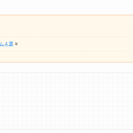
ム４選
』