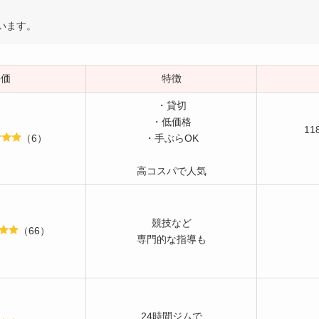
います。
評価
特徴
・貸切
・低価格
11
（6）
・手ぶらOK
高コスパで人気
競技など
（66）
専門的な指導も
24時間ジムで