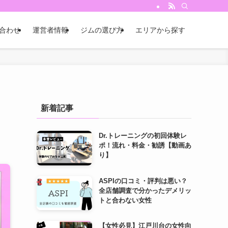
合わせ
運営者情報
ジムの選び方
エリアから探す
の
新着記事
Dr.トレーニングの初回体験レ
ポ！流れ・料金・勧誘【動画あ
り】
ASPIの口コミ・評判は悪い？
全店舗調査で分かったデメリッ
トと合わない女性
【女性必見】江戸川台の女性向