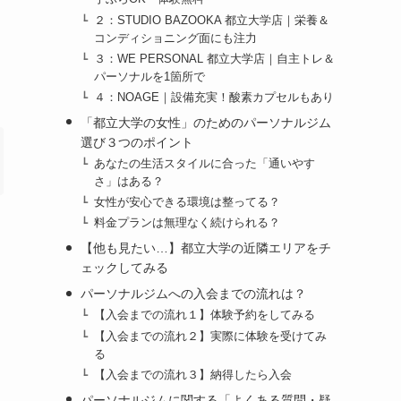
２：STUDIO BAZOOKA 都立大学店｜栄養＆
コンディショニング面にも注力
３：WE PERSONAL 都立大学店｜自主トレ＆
パーソナルを1箇所で
４：NOAGE｜設備充実！酸素カプセルもあり
「都立大学の女性」のためのパーソナルジム
選び３つのポイント
あなたの生活スタイルに合った「通いやす
さ」はある？
女性が安心できる環境は整ってる？
料金プランは無理なく続けられる？
【他も見たい…】都立大学の近隣エリアをチ
ェックしてみる
パーソナルジムへの入会までの流れは？
【入会までの流れ１】体験予約をしてみる
【入会までの流れ２】実際に体験を受けてみ
る
【入会までの流れ３】納得したら入会
パーソナルジムに関する「よくある質問・疑