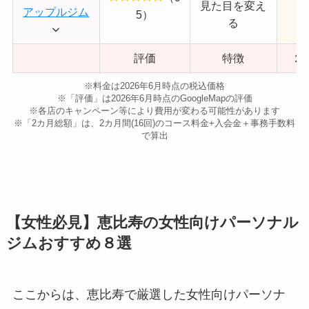
見た目を変え
(
アップルジム
5）
る
評価
特徴
２
※料金は2026年6月時点の税込価格
※「評価」は2026年6月時点のGoogleMapの評価
※各店のキャンペーン等により費用が変わる可能性があります
※「2カ月総額」は、2カ月間(16回)のコース料金+入会金＋事務手数料
で算出
【女性必見】恵比寿の女性向けパーソナル
ジムおすすめ８選
ここからは、恵比寿で厳選した女性向けパーソナ