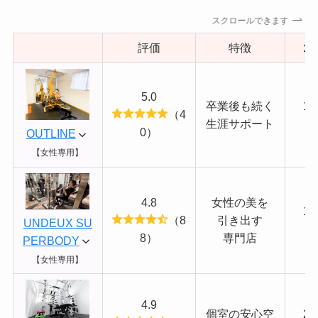
スクロールできます
評価
特徴
２
5.0
卒業後も続く
18
（4
生涯サポート
(
0）
OUTLINE
【女性専用】
4.8
女性の美を
15
（8
引き出す
UNDEUX SU
(
8）
専門店
PERBODY
【女性専用】
4.9
個室の安心空
29