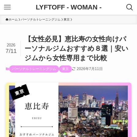
LYFTOFF - WOMAN -
ホーム
パーソナルトレーニングジム
東京
【女性必見】恵比寿の女性向けパ
2026
ーソナルジムおすすめ８選｜安い
7/11
ジムから女性専用まで比較
2026年7月11日
パーソナルトレーニングジム
東京