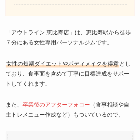
「アウトライン 恵比寿店」は、恵比寿駅から徒歩
７分にある女性専用パーソナルジムです。
女性の短期ダイエットやボディメイクを得意
とし
ており、食事面を含めて丁寧に目標達成をサポー
トしてくれます。
また、
卒業後のアフターフォロー
（食事相談や自
主トレメニュー作成など）もついているので、