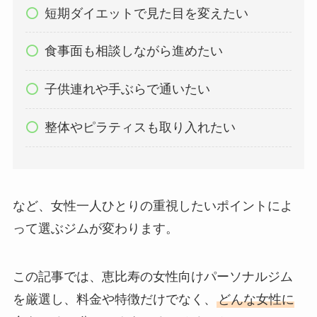
短期ダイエットで見た目を変えたい
食事面も相談しながら進めたい
子供連れや手ぶらで通いたい
整体やピラティスも取り入れたい
など、女性一人ひとりの重視したいポイントによ
って選ぶジムが変わります。
この記事では、恵比寿の女性向けパーソナルジム
を厳選し、料金や特徴だけでなく、
どんな女性に