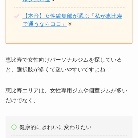
【本音】女性編集部が選ぶ「私が恵比寿
で通うならココ」
恵比寿で女性向けパーソナルジムを探している
と、選択肢が多くて迷いやすいですよね。
恵比寿エリアは、女性専用ジムや個室ジムが多い
だけでなく、
健康的にきれいに変わりたい