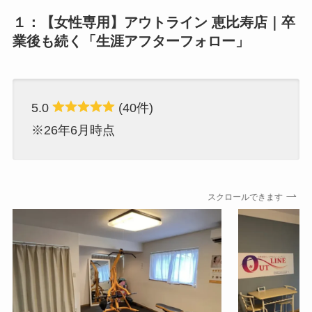
１：【女性専用】アウトライン 恵比寿店｜卒
業後も続く「生涯アフターフォロー」
5.0
(40件)
※26年6月時点
スクロールできます