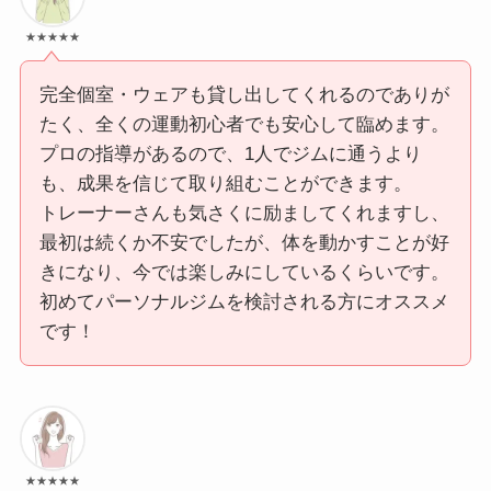
★★★★★
完全個室・ウェアも貸し出してくれるのでありが
たく、全くの運動初心者でも安心して臨めます。
プロの指導があるので、1人でジムに通うより
も、成果を信じて取り組むことができます。
トレーナーさんも気さくに励ましてくれますし、
最初は続くか不安でしたが、体を動かすことが好
きになり、今では楽しみにしているくらいです。
初めてパーソナルジムを検討される方にオススメ
です！
★★★★★