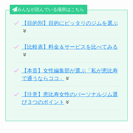
みんなが読んでいる場所はこちら
【目的別】目的にピッタリのジムを選ぶ
【比較表】料金＆サービスを比べてみる
【本音】女性編集部が選ぶ「私が恵比寿
で通うならココ」
【注意】恵比寿女性のパーソナルジム選
び３つのポイント