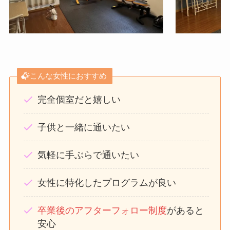
こんな女性におすすめ
完全個室だと嬉しい
子供と一緒に通いたい
気軽に手ぶらで通いたい
女性に特化したプログラムが良い
卒業後のアフターフォロー制度
があると
安心