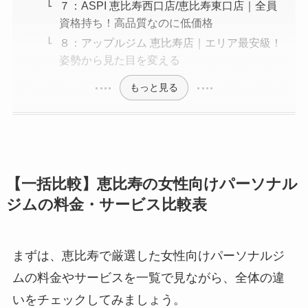
７：ASPI 恵比寿西口店/恵比寿東口店｜全員
資格持ち！高品質なのに低価格
８：アップルジム 恵比寿店｜エリア最安級！
姿勢から見た目を変える
もっと見る
【一括比較】恵比寿の女性向けパーソナル
ジムの料金・サービス比較表
まずは、恵比寿で厳選した女性向けパーソナルジ
ムの料金やサービスを一覧で見ながら、全体の違
いをチェックしてみましょう。