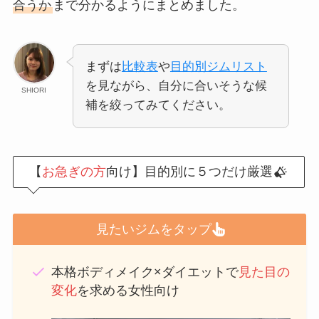
合うか
まで分かるようにまとめました。
まずは
比較表
や
目的別ジムリスト
を見ながら、自分に合いそうな候
SHIORI
補を絞ってみてください。
【
お急ぎの方
向け】目的別に５つだけ厳選
見たいジムをタップ
本格ボディメイク×ダイエットで
見た目の
変化
を求める女性向け