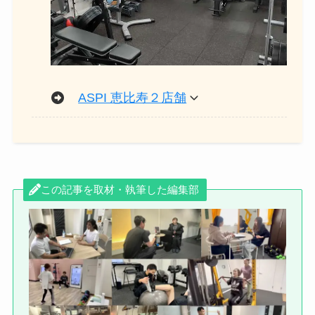
ASPI 恵比寿２店舗
この記事を取材・執筆した編集部