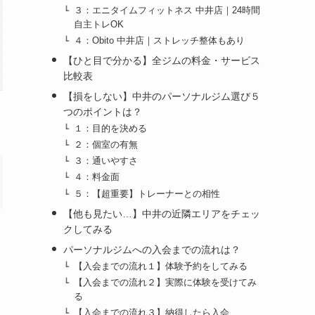
３：エニタイムフィットネス 中井店｜24時間
自主トレOK
４：Obito 中井店｜ストレッチ整体もあり
【ひと目で分かる】全ジムの料金・サービス
比較表
【損をしない】中井のパーソナルジム選び５
つのポイントは？
１：目的を決める
２：個室の有無
３：通いやすさ
４：料金面
５：【超重要】トレーナーとの相性
【他も見たい…】中井の近隣エリアをチェッ
クしてみる
パーソナルジムへの入会までの流れは？
【入会までの流れ１】体験予約をしてみる
【入会までの流れ２】実際に体験を受けてみ
る
【入会までの流れ３】納得したら入会