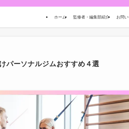
ホーム
監修者・編集部紹介
お問い
向けパーソナルジムおすすめ４選