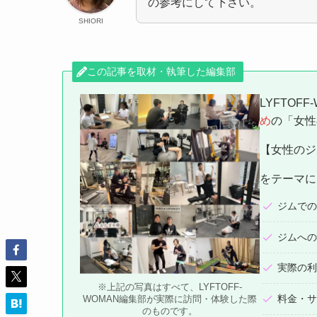
の参考にして下さい。
SHIORI
この記事を取材・執筆した編集部
LYFTOFF
め
の「女性
【女性のジ
をテーマに
ジムで
ジムへ
実際の
※上記の写真はすべて、LYFTOFF-
料金・
WOMAN編集部が実際に訪問・体験した際
のものです。