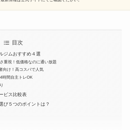
目次
ルジムおすすめ４選
楽しさ重視！低価格なのに通い放題
心者向け！高コスパで人気
4時間自主トレOK
り
ービス比較表
選び５つのポイントは？