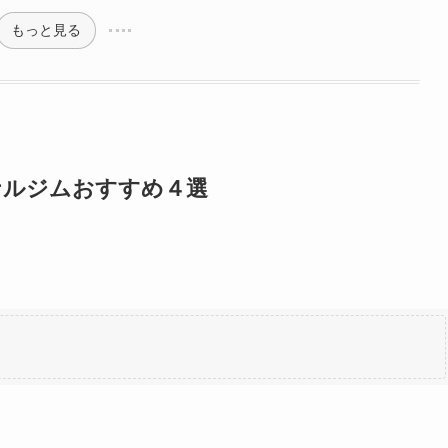
もっと見る
ナルジムおすすめ４選