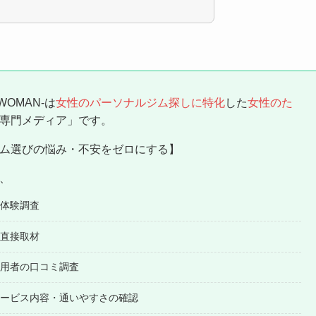
-WOMAN-は
女性のパーソナルジム探しに特化
した
女性のた
専門メディア」です。
ム選びの悩み・不安をゼロにする】
、
の体験調査
の直接取材
利用者の口コミ調査
サービス内容・通いやすさの確認