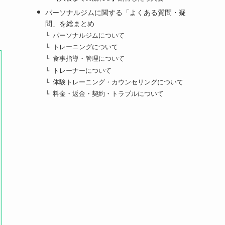
パーソナルジムに関する「よくある質問・疑
問」を総まとめ
パーソナルジムについて
トレーニングについて
食事指導・管理について
トレーナーについて
体験トレーニング・カウンセリングについて
料金・返金・契約・トラブルについて