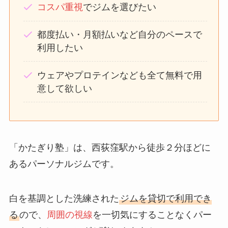
コスパ重視
でジムを選びたい
都度払い・月額払いなど自分のペースで
利用したい
ウェアやプロテインなども全て無料で用
意して欲しい
「かたぎり塾」は、西荻窪駅から徒歩２分ほどに
あるパーソナルジムです。
白を基調とした洗練された
ジムを貸切で利用でき
る
ので、
周囲の視線
を一切気にすることなくパー