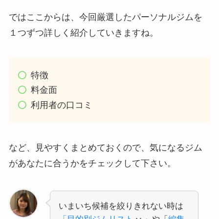
ではここからは、今回厳選したパーソナルジムを
１つずつ詳しく紹介していきますね。
特徴
料金面
利用者の口コミ
など、見やすくまとめておくので、気になるジム
があなたに合うかをチェックして下さい。
いまいち候補を絞りきれない時は