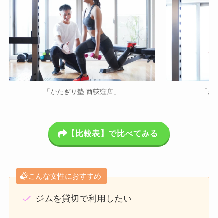
「かたぎり塾 西荻窪店」
「か
【比較表】で比べてみる
こんな女性におすすめ
ジムを貸切で利用したい