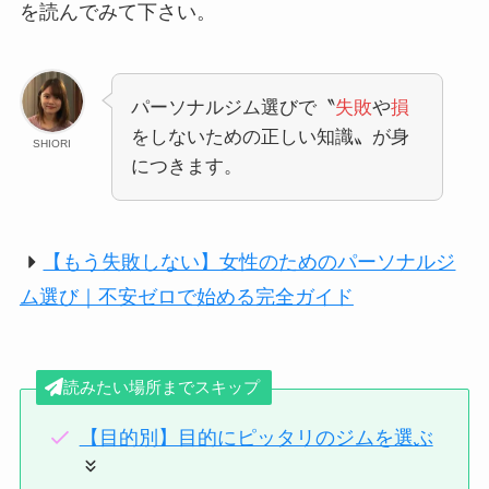
を読んでみて下さい。
パーソナルジム選びで〝
失敗
や
損
をしないための正しい知識〟が身
SHIORI
につきます。
【もう失敗しない】女性のためのパーソナルジ
ム選び｜不安ゼロで始める完全ガイド
読みたい場所までスキップ
【目的別】目的にピッタリのジムを選ぶ