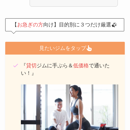
【
お急ぎの方
向け】目的別に３つだけ厳選
見たいジムをタップ
『
貸切
ジムに手ぶら＆
低価格
で通いた
い！』