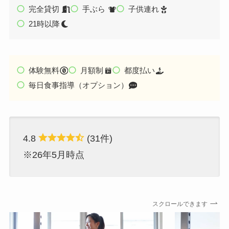
完全貸切
手ぶら
子供連れ
21時以降
体験無料
月額制
都度払い
毎日食事指導（オプション）
4.8
(31件)
※26年5月時点
スクロールできます