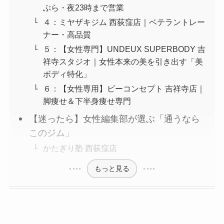
ぶら・夜23時まで営業
４：ミヤザキジム 西荻窪店｜ベテラントレー
ナー・高品質
５：【女性専門】UNDEUX SUPERBODY 吉
祥寺スタジオ｜女性本来の美を引き出す「美
ボディ特化」
６：【女性専用】ビーコンセプト 吉祥寺店｜
脚痩せ＆下半身痩せ専門
【迷ったら】女性編集部が選ぶ「通うなら
このジム」
かたぎり塾 西荻窪店
もっと見る