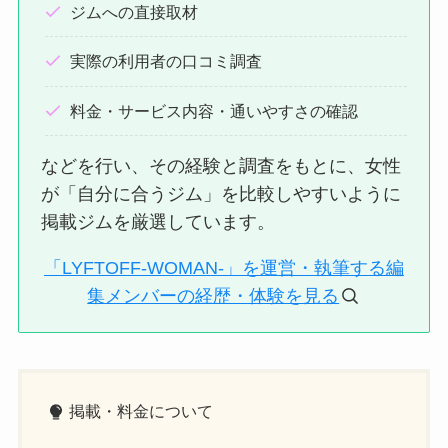
ジムへの直接取材
実際の利用者の口コミ調査
料金・サービス内容・通いやすさの確認
などを行い、その経験と調査をもとに、女性
が「自分に合うジム」を比較しやすいように
掲載ジムを厳選しています。
「LYFTOFF-WOMAN-」を運営・執筆する編
集メンバーの経歴・体験を見る
掲載・料金について