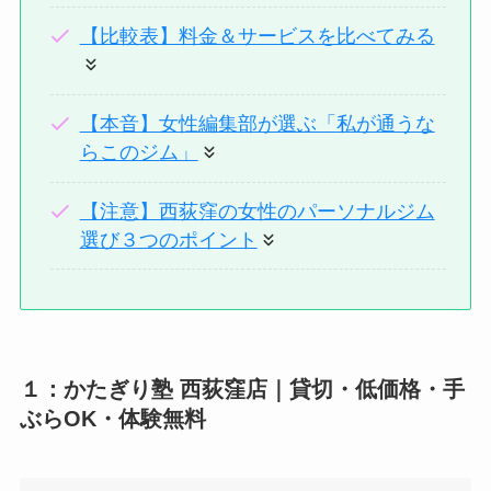
【比較表】料金＆サービスを比べてみる
【本音】女性編集部が選ぶ「私が通うな
らこのジム」
【注意】西荻窪の女性のパーソナルジム
選び３つのポイント
１：かたぎり塾 西荻窪店｜貸切・低価格・手
ぶらOK・体験無料