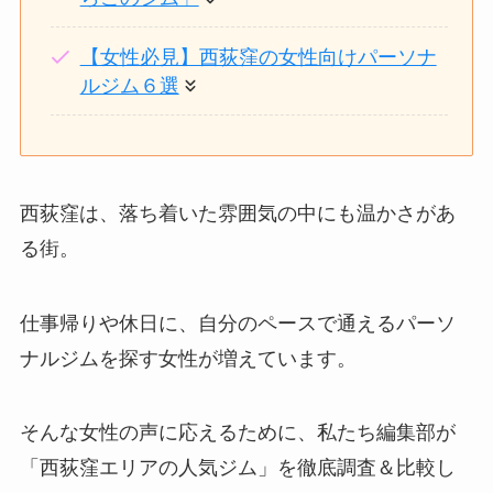
【女性必見】西荻窪の女性向けパーソナ
ルジム６選
西荻窪は、落ち着いた雰囲気の中にも温かさがあ
る街。
仕事帰りや休日に、自分のペースで通えるパーソ
ナルジムを探す女性が増えています。
そんな女性の声に応えるために、私たち編集部が
「西荻窪エリアの人気ジム」を徹底調査＆比較し