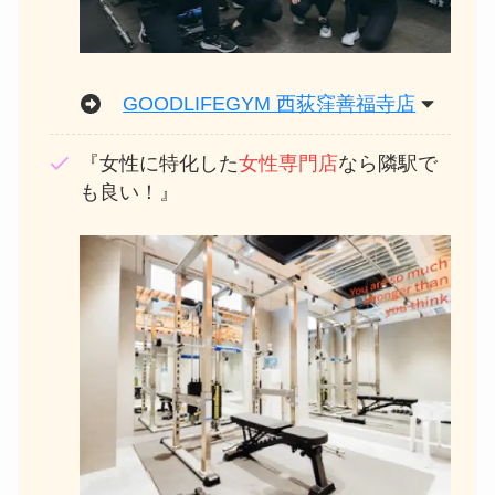
GOODLIFEGYM 西荻窪善福寺店
『女性に特化した
女性専門店
なら隣駅で
も良い！』