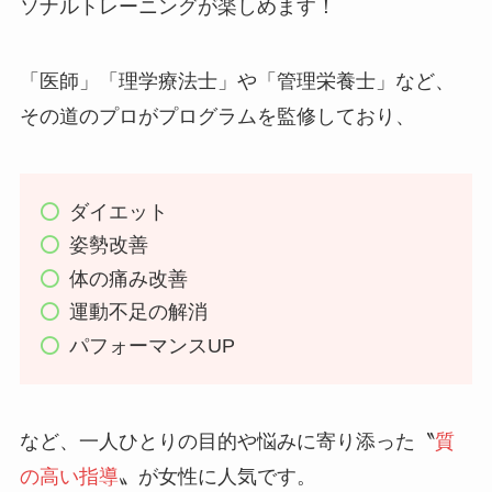
ソナルトレーニングが楽しめます！
「医師」「理学療法士」や「管理栄養士」など、
その道のプロがプログラムを監修しており、
ダイエット
姿勢改善
体の痛み改善
運動不足の解消
パフォーマンスUP
など、一人ひとりの目的や悩みに寄り添った〝
質
の高い指導
〟が女性に人気です。